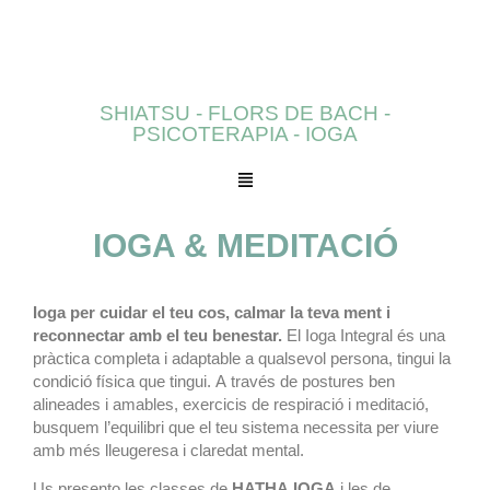
SHIATSU - FLORS DE BACH -
PSICOTERAPIA - IOGA
IOGA & MEDITACIÓ
Ioga per cuidar el teu cos, calmar la teva ment i
reconnectar amb el teu benestar.
El Ioga Integral és una
pràctica completa i adaptable a qualsevol persona, tingui la
condició física que tingui. A través de postures ben
alineades i amables, exercicis de respiració i meditació,
busquem l’equilibri que el teu sistema necessita per viure
amb més lleugeresa i claredat mental.
Us presento les classes de
HATHA IOGA
i les de