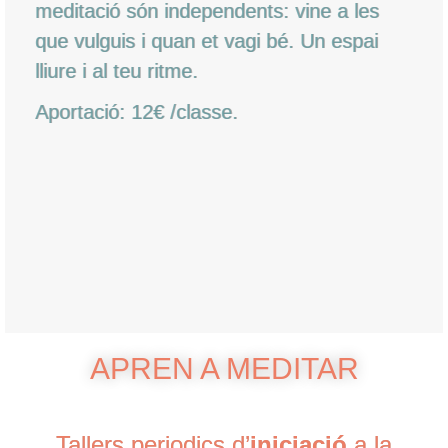
meditació són independents: vine a les
que vulguis i quan et vagi bé. Un espai
lliure i al teu ritme.
Aportació: 12€ /classe.
APREN A MEDITAR
Tallers periodics d’
iniciació
a la