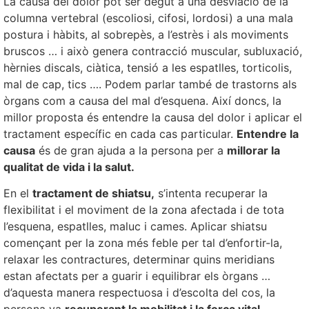
La causa del dolor pot ser degut a una desviació de la
columna vertebral (escoliosi, cifosi, lordosi) a una mala
postura i hàbits, al sobrepès, a l’estrès i als moviments
bruscos … i això genera contracció muscular, subluxació,
hèrnies discals, ciàtica, tensió a les espatlles, torticolis,
mal de cap, tics …. Podem parlar també de trastorns als
òrgans com a causa del mal d’esquena. Així doncs, la
millor proposta és entendre la causa del dolor i aplicar el
tractament específic en cada cas particular.
Entendre la
causa
és de gran ajuda a la persona per a
millorar la
qualitat de vida i la salut.
En el
tractament de shiatsu,
s’intenta recuperar la
flexibilitat i el moviment de la zona afectada i de tota
l’esquena, espatlles, maluc i cames. Aplicar shiatsu
començant per la zona més feble per tal d’enfortir-la,
relaxar les contractures, determinar quins meridians
estan afectats per a guarir i equilibrar els òrgans …
d’aquesta manera respectuosa i d’escolta del cos, la