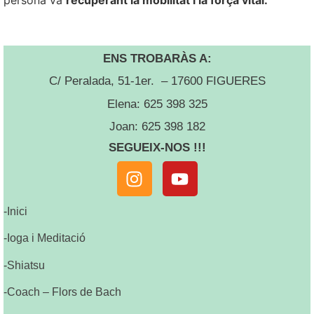
persona va
recuperant la mobilitat i la força vital.
ENS TROBARÀS A:
C/ Peralada, 51-1er. – 17600 FIGUERES
Elena: 625 398 325
Joan: 625 398 182
SEGUEIX-NOS !!!
-Inici
-Ioga i Meditació
-Shiatsu
-Coach – Flors de Bach